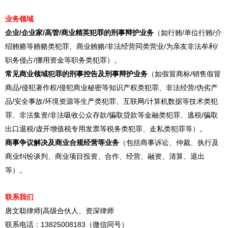
业务领域
企业/企业家/高管/商业精英犯罪的刑事辩护业务
（如行贿/单位行贿/介
绍贿赂等贿赂类犯罪、商业贿赂/非法经营同类营业/为亲友非法牟利/
职务侵占/挪用资金等职务类犯罪）。
常见商业领域犯罪的刑事控告及刑事辩护业务
（如假冒商标/销售假冒
商品/侵犯著作权/侵犯商业秘密等知识产权类犯罪、非法经营/伪劣产
品/安全事故/环境资源等生产类犯罪、互联网/计算机数据等技术类犯
罪、非法集资/非法吸收公众存款/骗取贷款等金融类犯罪、逃税/骗取
出口退税/虚开增值税专用发票等税务类犯罪、走私类犯罪等）。
商事争议解决及商业合规经营等业务
（包括商事诉讼、仲裁、执行及
商业纠纷谈判、商业项目投资、合作、经营、融资、清算、退出
等）。
联系我们
唐文聪律师|高级合伙人、资深律师
联系电话：13825008183（微信同号）