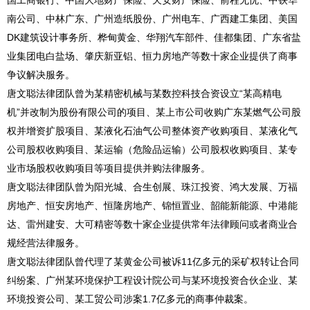
国工商银行、中国大地财产保险、天安财产保险、前程无忧、中铁华
南公司、中林广东、广州造纸股份、广州电车、广西建工集团、美国
DK建筑设计事务所、桦甸黄金、华翔汽车部件、佳都集团、广东省盐
业集团电白盐场、肇庆新亚铝、恒力房地产等数十家企业提供了商事
争议解决服务。
唐文聪法律团队曾为某精密机械与某数控科技合资设立“某高精电
机”并改制为股份有限公司的项目、某上市公司收购广东某燃气公司股
权并增资扩股项目、某液化石油气公司整体资产收购项目、某液化气
公司股权收购项目、某运输（危险品运输）公司股权收购项目、某专
业市场股权收购项目等项目提供并购法律服务。
唐文聪法律团队曾为阳光城、合生创展、珠江投资、鸿大发展、万福
房地产、恒安房地产、恒隆房地产、锦恒置业、韶能新能源、中港能
达、雷州建安、大可精密等数十家企业提供常年法律顾问或者商业合
规经营法律服务。
唐文聪法律团队曾代理了某黄金公司被诉11亿多元的采矿权转让合同
纠纷案、广州某环境保护工程设计院公司与某环境投资合伙企业、某
环境投资公司、某工贸公司涉案1.7亿多元的商事仲裁案。