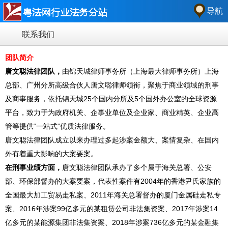
导航
联系我们
团队简介
唐文聪法律团队，
由锦天城律师事务所（上海最大律师事务所）上海
总部、广州分所高级合伙人唐文聪律师领衔，聚焦于商业领域的刑事
及商事服务，依托锦天城25个国内分所及5个国外办公室的全球资源
平台，致力于为政府机关、企事业单位及企业家、商业精英、企业高
管等提供“一站式”优质法律服务。
唐文聪法律团队成立以来办理过多起涉案金额大、案情复杂、在国内
外有着重大影响的大案要案。
在刑事业绩方面，
唐文聪法律团队承办了多个属于海关总署、公安
部、环保部督办的大案要案，代表性案件有2004年的香港尹氏家族的
全国最大加工贸易走私案、2011年海关总署督办的厦门金属硅走私专
案、2016年涉案99亿多元的某租赁公司非法集资案、2017年涉案14
亿多元的某能源集团非法集资案、2018年涉案736亿多元的某金融集