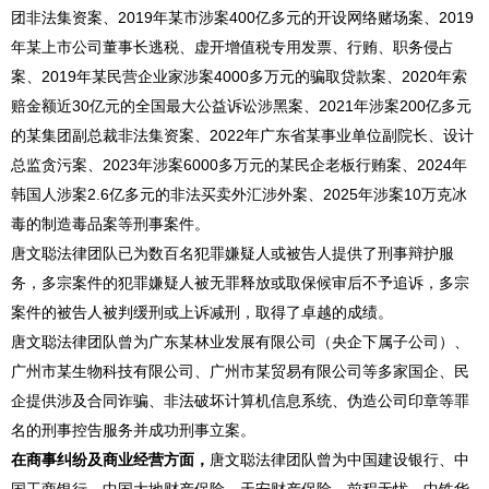
团非法集资案、2019年某市涉案400亿多元的开设网络赌场案、2019
年某上市公司董事长逃税、虚开增值税专用发票、行贿、职务侵占
案、2019年某民营企业家涉案4000多万元的骗取贷款案、2020年索
赔金额近30亿元的全国最大公益诉讼涉黑案、2021年涉案200亿多元
的某集团副总裁非法集资案、2022年广东省某事业单位副院长、设计
总监贪污案、2023年涉案6000多万元的某民企老板行贿案、2024年
韩国人涉案2.6亿多元的非法买卖外汇涉外案、2025年涉案10万克冰
毒的制造毒品案等刑事案件。
唐文聪法律团队已为数百名犯罪嫌疑人或被告人提供了刑事辩护服
务，多宗案件的犯罪嫌疑人被无罪释放或取保候审后不予追诉，多宗
案件的被告人被判缓刑或上诉减刑，取得了卓越的成绩。
唐文聪法律团队曾为广东某林业发展有限公司（央企下属子公司）、
广州市某生物科技有限公司、广州市某贸易有限公司等多家国企、民
企提供涉及合同诈骗、非法破坏计算机信息系统、伪造公司印章等罪
名的刑事控告服务并成功刑事立案。
在商事纠纷及商业经营方面，
唐文聪法律团队曾为中国建设银行、中