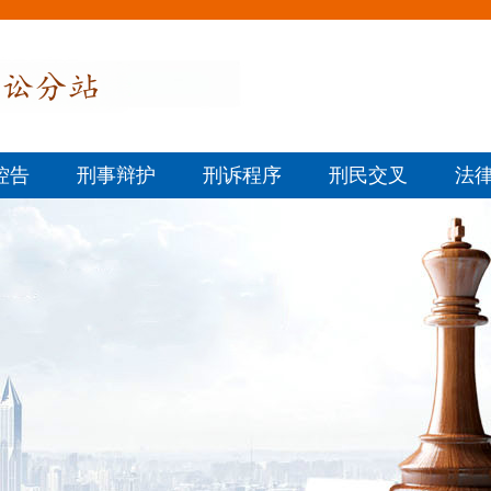
控告
刑事辩护
刑诉程序
刑民交叉
法